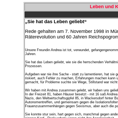
Leben und K
„Sie hat das Leben geliebt“
Rede gehalten am 7. November 1998 in Mün
Räterevolution und 60 Jahren Reichspogro
Unsere Freundin Andrea ist tot, verwundet, gefangengenomme
Jahren.
Sie hat das Leben geliebt, wie sie die herrschenden Verhält
Prozessen.
Aufgeben war nie ihre Sache - statt zu lamentieren, hat sie g
riskiert, auch Fehler zu machen, Erfahrungen machen kann un
gemacht, für Probleme suchte sie Wege, Stillstand war nicht
Wir haben mit Andrea zusammen gelebt, wir haben uns geli
In der Freizeit 81, haben Häuser besetzt - mit 16 saß Andrea
Nazis, den Weltwirtschaftsgipfel 85, in Wackersdorf hinter 
Autonomentreffen, und gemeinsam gegen die Isolationsfolte
Frauenzusamrmenhängen gegen Sexismus, aber auch die patr
Sie konnte stur sein, hart gegen sich, manchmal gegen ande