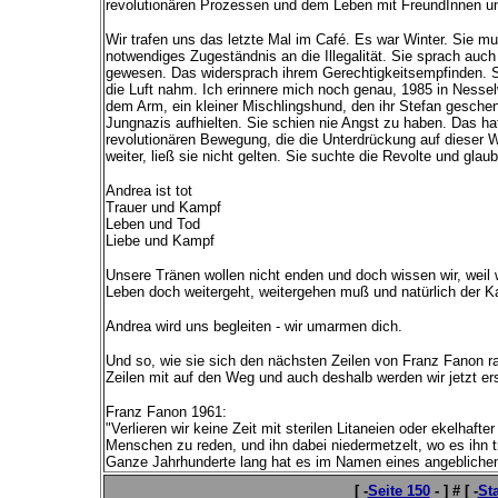
revolutionären Prozessen und dem Leben mit FreundInnen u
Wir trafen uns das letzte Mal im Café. Es war Winter. Sie mu
notwendiges Zugeständnis an die Illegalität. Sie sprach auch l
gewesen. Das widersprach ihrem Gerechtigkeitsempfinden. S
die Luft nahm. Ich erinnere mich noch genau, 1985 in Ness
dem Arm, ein kleiner Mischlingshund, den ihr Stefan geschen
Jungnazis aufhielten. Sie schien nie Angst zu haben. Das ha
revolutionären Bewegung, die die Unterdrückung auf dieser We
weiter, ließ sie nicht gelten. Sie suchte die Revolte und glaubt
Andrea ist tot
Trauer und Kampf
Leben und Tod
Liebe und Kampf
Unsere Tränen wollen nicht enden und doch wissen wir, weil 
Leben doch weitergeht, weitergehen muß und natürlich der K
Andrea wird uns begleiten - wir umarmen dich.
Und so, wie sie sich den nächsten Zeilen von Franz Fanon rad
Zeilen mit auf den Weg und auch deshalb werden wir jetzt 
Franz Fanon 1961:
"Verlieren wir keine Zeit mit sterilen Litaneien oder ekelhaft
Menschen zu reden, und ihn dabei niedermetzelt, wo es ihn tr
Ganze Jahrhunderte lang hat es im Namen eines angeblichen 
[ -
Seite 150
- ] # [ -
Sta