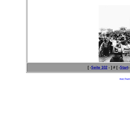
[ -
Seite 102
- ] # [ -
Start
-
machwe