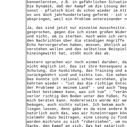
kennenlernten, z.B. in gefährlichen Situatio
Die Dynamik, daß der Kampf um die Lösung der
sonst - pflutsch bist du schon wieder im Alt
es uns doch jahrhundertelang geformt - ist v
abspringen, weil ein Problem untereinander n
Ja, das sind jetzt nur einzelne Ausschnitte.
gesprochen, gegen die ich einen großen Wider
und nicht, um zu sterben. Auch wenn ich vers
den Nachrichten über die ständigen Angriffe 
Echo hervorgerufen haben, müssen, ähnlich wi
verstehen wollen und das selbstlose Beispiel
hineingewirkt hat, stößt mich das ab.
Gestern sprachen wir noch einmal darüber, da
nicht möglich ist. Das ist ihre Konsequenz a
Schulung, die Ausbildung, das Training und a
zurückgekehrt sind und nichts tun. Sie sehen
Das konnte ich rational schon verstehen, gle
kehrten wieder - “ist das die richtige Entsc
der Probleme in meinem Land" - und auch "beg
selbst bestimmen kann, was ich tue" - "verän
verlor richtig den Boden unter den Füßen, fü
mich beraten kann. Andererseits würde mir we
beäugen, auch nichts nutzen. Ich bekam auch 
liegen lassen, denn gäbe es da eine andere B
natürlich auch das, was wir hineintragen kön
vielmehr dazu beitragen, eine Lösung zu find
würden mich/uns zu sich "rüberziehen", um nu
Sache, den Kampf an sich. Das hat natürlich 