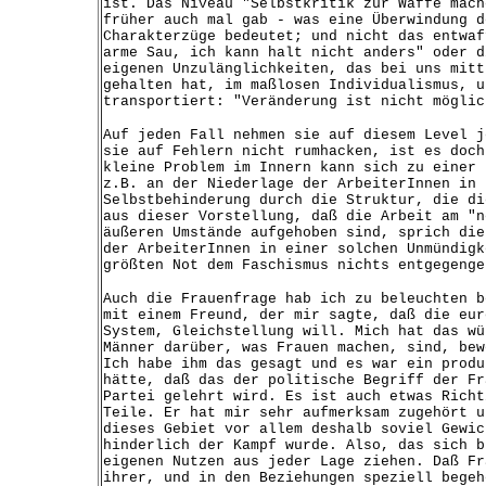
ist. Das Niveau "Selbstkritik zur Waffe mach
früher auch mal gab - was eine Überwindung d
Charakterzüge bedeutet; und nicht das entwaf
arme Sau, ich kann halt nicht anders" oder d
eigenen Unzulänglichkeiten, das bei uns mitt
gehalten hat, im maßlosen Individualismus, u
transportiert: "Veränderung ist nicht möglic
Auf jeden Fall nehmen sie auf diesem Level j
sie auf Fehlern nicht rumhacken, ist es doch
kleine Problem im Innern kann sich zu einer 
z.B. an der Niederlage der ArbeiterInnen in 
Selbstbehinderung durch die Struktur, die di
aus dieser Vorstellung, daß die Arbeit am "n
äußeren Umstände aufgehoben sind, sprich die
der ArbeiterInnen in einer solchen Unmündigk
größten Not dem Faschismus nichts entgegenge
Auch die Frauenfrage hab ich zu beleuchten b
mit einem Freund, der mir sagte, daß die eur
System, Gleichstellung will. Mich hat das wü
Männer darüber, was Frauen machen, sind, bew
Ich habe ihm das gesagt und es war ein produ
hätte, daß das der politische Begriff der Fr
Partei gelehrt wird. Es ist auch etwas Richt
Teile. Er hat mir sehr aufmerksam zugehört u
dieses Gebiet vor allem deshalb soviel Gewic
hinderlich der Kampf wurde. Also, das sich b
eigenen Nutzen aus jeder Lage ziehen. Daß Fr
ihrer, und in den Beziehungen speziell begeh