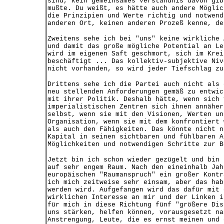
sind, kein gemeinsames Verständnis davon gib
mußte. Du weißt, es hätte auch andere Möglic
die Prinzipien und Werte richtig und notwend
anderen Ort, keinen anderen Prozeß kenne, de
Zweitens sehe ich bei "uns" keine wirkliche 
und damit das große mögliche Potential an Le
wird im eigenen Saft geschmort, sich im Krei
beschäftigt ... Das kollektiv-subjektive Niv
nicht vorhanden, so wird jeder Tiefschlag zu
Drittens sehe ich die Partei auch nicht als 
neu stellenden Anforderungen gemäß zu entwic
mit ihrer Politik. Deshalb hätte, wenn sich 
imperialistischen Zentren sich ihnen annäher
selbst, wenn sie mit den Visionen, Werten un
Organisation, wenn sie mit dem konfrontiert 
als auch den Fähigkeiten. Das könnte nicht n
Kapital in seinen sichtbaren und fühlbaren A
Möglichkeiten und notwendigen Schritte zur B
Jetzt bin ich schon wieder gezügelt und bin 
auf sehr engem Raum. Nach den eineinhalb Jah
europäischen "Raumanspruch" ein großer Kontr
ich mich zeitweise sehr einsam, aber das hab
werden wird. Aufgefangen wird das dafür mit 
wirklichen Interesse an mir und der Linken i
für mich in diese Richtung fünf "größere Dis
uns stärken, helfen können, vorausgesetzt na
Anstrengung, Leute, die es ernst meinen und 