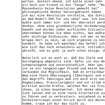
wollen. Gestern abend, ich hatte einen sehr 
als mich ein Freund in die "Zange" nahm. "Wi
Massenbasis keine Revolution gemacht hat" - 
philosophische Denker hervorgebracht haben, 
ich mir eine Revolution vorstelle, die Schri
an dem Modell PKK für uns sehe" usw. Ich kon
mußte auch immer hin- und her übersetzt werd
denken, ohne eine grundsätzliche Veränderung
bewußt und würden jeder wirklichen Initiativ
übernehmen können sie eben nichts, das müßte
sehr wichtige Diskussion, aber ich war so mü
Gruppe dort zu sein, um sich ergänzen zu kön
handeln. So habe ich manchmal das Gefühl ich
wie sich das noch entwickeln wird, schließli
abreißt, und es gibt ja auch schon einige, d
Natürlich ist es auch so, daß die Ziele und 
durchgängig umgesetzt sind. Dafür ist die He
schwerwiegend und unterschiedlich. Aber was 
ist es ein langwieriger Prozeß und keine Sac
verkünden die Möglichkeit, daß es erreichbar
Weg eine feste Überzeugung (Ideologie) und e
des Begriffs Ideologie muß ich mich erst noc
Dogmatismus, Praxislosigkeit und vor allem A
wirklich welche Kräfte, welchen Mut sie frei
ihnen, ja schon beantwortet. Ich denke eben 
sich lassen und so eine reale Alternative zu
zu führen und zu verbreitern, anziehend zu m
Selbstvertrauen einen Strich durch die Rechn
komme, traue ich mir das nicht zu.