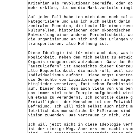
Kriterien als revolutionär begreife, oder ob
mehr erkläre, die um die Marktvorteile ringt
Auf jeden Fall habe ich mich dann noch mal a
kategorisiere und was ich auch selbst darin 
zentralen Momenten, die heute für einen revo
kulturellen, historischen oder ökonomischen 
Entwicklung einer anderen Persönlichkeit, wo
die Organisierung an sich und das Erlangen v
transportieren, also Hoffnung ist.
Diese Ideologie ist für mich auch das, was b
Möglichkeit, neben dem mich selbst zu entwic
Organisierungsprozeß aufzubauen. Ganz das Ge
"auszuliefern" ist angesichts dieser Überzeu
alte Bequemlichkeit, die mich ruft, weil sie
Individualismus aufhört. Diese Angst übertra
die Gerüchte von Liquidierungen in den eigen
Mitglieder verheizen, fast schon faschistoid
auf. Dieser Rotz, den auch viele von uns ben
uns immer viel mehr Energie aufgebracht wird
um etwas zu verändern). Ich schüttle diese g
Freiwilligkeit der Menschen ist der Entwickl
Befreiung. Ich will mich selbst auch nicht m
letztlich das menschliche Ur-Mißtrauen sind 
Vision zuwenden. Das Vertrauen in mich, die 
Ich will jetzt nicht in diese Ideologie verf
ist der einzige Weg. Aber erstens macht es m