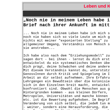
Leben und K
„Noch nie in meinem Leben habe i
Brief nach ihrer Ankunft im mitt
... Noch nie in meinem Leben habe ich mich s
noch nie haben sich so viele Leute um mich g
nichts mit meiner "exponierten Stellung" zu 
allgemeiner Umgang, Verständnis von Mensch s
sie anstreben...
Ich habe also nach dem "Erziehungsmodell" zu
sagen dort - bei ihnen - lernst du dich erst
entwickelst du ein systematisches Denken übe
dich prägt, deine Schwächen und deine andere
Mit diesem Verständnis kannst du, unterstütz
GenossInnen durch Kritik und Spiegelung im I
Arbeit an dir selbst aufnehmen. Ihre Erfahru
Lehrgängen ein Bewußtsein über die kolonisie
sich in den Einzelnen breit macht, entwickel
konfrontiert sind. Obwohl die Menschen aus g
Hintergründen kommen - aus kleinen Dörfern, 
Metropolen, Universitäten und manche können 
etc. ist die Bewertung aufgehoben. Im Begrif
Veränderung von sich selbst, die jedeR tun m
- weiter, sondern eine Herausforderung, die 