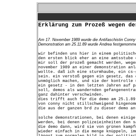
Erklärung zum Prozeß wegen de
Am 17. November 1989 wurde die Antifaschistin Conny W
Demonstration am 25.11.89 wurde Andrea festgenommen
wir befinden uns hier in einem politisch
den ersten blick eher an eine amtsstube 
mir soll der prozeß gemacht werden, wege
november 1989 an einer demonstration anl
wollte. daß ich eine sturmhaube, ein cs-
sein. ein verstoß gegen ein gesetz, das 
unmöglich machen, und sie der kontrolle 
ein gesetz - in den letzten Jahren auf p
soll, demos als wandernden gefangenentra
ganz dahinter verschwinden.
dies trifft auch für die demo am 25.1.89
von conny nicht stillschweigend hingenom
die aus der ganzen brd zu dieser demo an
solche demonstrationen, bei denen einige
werden, bei denen polizeieinheiten den s
die demo dann, wird sie von grünen kampf
wieder einfach in die menge knüppeln, im
längst zum normalen bild in der politisc