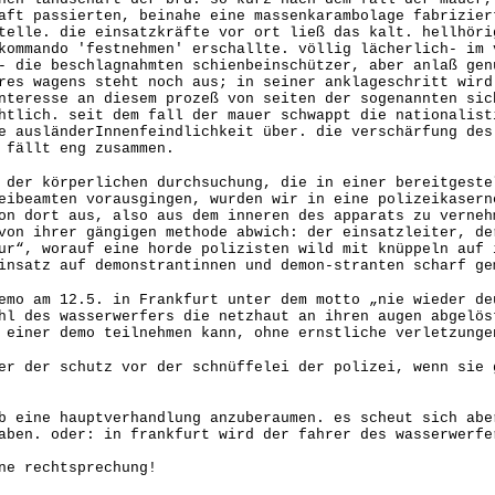
aft passierten, beinahe eine massenkarambolage fabrizier
telle. die einsatzkräfte vor ort ließ das kalt. hellhöri
kommando 'festnehmen' erschallte. völlig lächerlich- im 
- die beschlagnahmten schienbeinschützer, aber anlaß gen
res wagens steht noch aus; in seiner anklageschritt wird
nteresse an diesem prozeß von seiten der sogenannten sic
htlich. seit dem fall der mauer schwappt die nationalist
e ausländerInnenfeindlichkeit über. die verschärfung des
 fällt eng zusammen.
 der körperlichen durchsuchung, die in einer bereitgeste
eibeamten vorausgingen, wurden wir in eine polizeikasern
on dort aus, also aus dem inneren des apparats zu verneh
von ihrer gängigen methode abwich: der einsatzleiter, de
ur“, worauf eine horde polizisten wild mit knüppeln auf 
insatz auf demonstrantinnen und demon-stranten scharf ge
emo am 12.5. in Frankfurt unter dem motto „nie wieder de
hl des wasserwerfers die netzhaut an ihren augen abgelös
 einer demo teilnehmen kann, ohne ernstliche verletzunge
er der schutz vor der schnüffelei der polizei, wenn sie 
b eine hauptverhandlung anzuberaumen. es scheut sich abe
aben. oder: in frankfurt wird der fahrer des wasserwerfe
ne rechtsprechung!