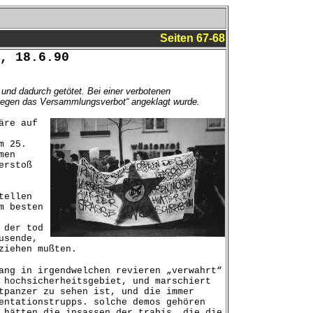
Seiten 67-68
, 18.6.90
und dadurch getötet. Bei einer verbotenen
gegen das Versammlungsverbot“ angeklagt wurde.
äre auf
m 25.
men
erstoß
tellen
m besten
 der tod
usende,
ziehen mußten.
ang in irgendwelchen revieren „verwahrt“
 hochsicherheitsgebiet, und marschiert
tpanzer zu sehen ist, und die immer
entationstrupps. solche demos gehören
 hätten die insassen der trabis, die die