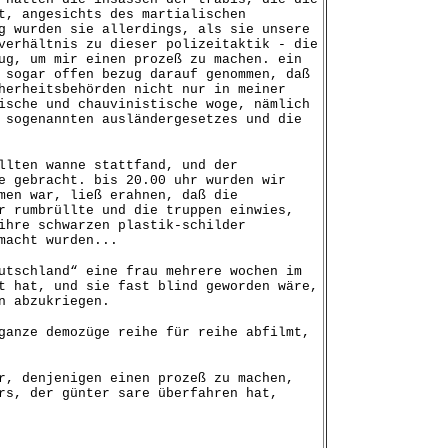
t, angesichts des martialischen
g wurden sie allerdings, als sie unsere
verhältnis zu dieser polizeitaktik - die
ug, um mir einen prozeß zu machen. ein
 sogar offen bezug darauf genommen, daß
herheitsbehörden nicht nur in meiner
ische und chauvinistische woge, nämlich
 sogenannten ausländergesetzes und die
llten wanne stattfand, und der
e gebracht. bis 20.00 uhr wurden wir
men war, ließ erahnen, daß die
r rumbrüllte und die truppen einwies,
ihre schwarzen plastik-schilder
macht wurden...
utschland“ eine frau mehrere wochen im
t hat, und sie fast blind geworden wäre,
n abzukriegen.
ganze demozüge reihe für reihe abfilmt,
r, denjenigen einen prozeß zu machen,
rs, der günter sare überfahren hat,