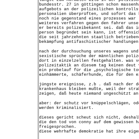
bundesstr. 27 in göttingen schon massenh
aufgebots an der polizeilichen kontrolls
personalien überprüften, und sofort das 
noch nie gegenstand eines prozesses war 
weiteres verfahren gegen den fahrer unse
er bereits polizeibekannt sei. daß das i
person begründet sein kann, ist offensic
die seit jahrzehnten staatlich betrieben
bekämpfung antifaschistischer handlungen
nach der durchsuchung unseres wagens und
sexistische sprüche der männlichen poliz
dort in einzelzellen festgehalten. was v
polizeitaktik an diesem tag keinen deut 
ein probelauf für die „psychologische to
einhämmerte, schäferhunde, die für den e
jüngste ereignisse, z.b . daß nach der d
krankenhaus bleiben mußte, weil der stra
zeigen, daß heute niemand ungeschützt an
aber: der schutz vor knüppelschlägen, od
werden kriminalisiert.
dieses gericht scheut sich nicht, deshal
die den tod von conny auf dem gewissen h
freigesprochen.
diese wehrhafte demokratie hat ihre eige