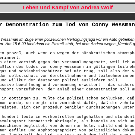
Leben und Kampf von Andrea Wolf
r Demonstration zum Tod von Conny Wessman
essman im Zuge einer polizeilichen Verfolgungsjagd vor ein Auto getrieben 
. Am 18.6.90 fand dann ein Prozeß statt, bei dem Andrea wegen „Verstoß 
en prozeß, auch wenn es wegen der bürokratischen atmosph
erinnert.
n einem verstoß gegen das versammlungsgesetz, weil ich a
äßlich des todes von conny wessmann in göttingen teilneh
gas und schienbeinschützer bei mir trug, soll also der v
den selbstschutz von demoteilnehmern und teilnehmerinnen
und willkür der deutschen polizei ausliefern soll.
assive bewaffnung und vermummung erweitert - das sichers
nsport vorzuführen. der anlaß einer demonstration soll a
 in göttingen zu. mußte die polizei schon schlucken, daß
men wurde, so sorgte sie zumindest dafür, daß die zehnta
reisten, sich der prozedur penibler durchsuchungen unter
 hundert leute in vorkontrollen aufgehalten und stundenl
ammlungsort hermetisch abriegeln, als handele es sich um
maschinen begleitet, von denen nur helm, schild und brus
mer gefilmt und abphotographiert von polizeilichen dokum
hen landschaft der brd. so kurz nach dem fall der mauer,