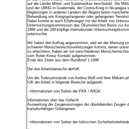
auf die Länder Mittel- und Südamerikas beschränkt. Die Mili
und der URNG in Guatemala, der Contra-Krieg in Nicaragua 
Regierungen in anderen Ländern der Region boten mancherle
Behandlung von Kriegsgefangenen oder gefangenen Terroriste
Dabei konnte er auch Erfahrungen mit der Arbeit von Unter
Untersuchungskommission des Ökumenischen Büros zur Aufkl
1988 und die 200-köpfige internationale Untersuchungskomm
untersuchte.
Wir haben den Auftrag angenommen, weil wir der Meinung si
schweren Menschenrechtsverletzungen kommt, denen unseres
zu erleichtern, haben wir mit verschiedenen Menschenrechts
vom Roten Kreuz Kontakt aufgenommen.
Ende des Zitats aus dem Rundbrief 1-1999
Die drei Arbeitsbereiche derIUK:
Um die Todesumstände von Andrea Wolf und ihrer Mitkäm-pfe
IUK die Arbeit in folgende Bereiche aufgeteilt:
- Informationen von Seiten der PKK / ARGK:
Infomationen über das Gefecht
Auswertung der Zeugenaussagen der überlebenden Zeugen de
kampfunfähigen Gefangenen
- Informationen von Seiten der türkischen Sicherheitsbehörd