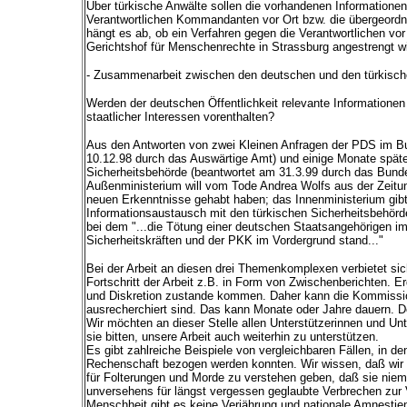
Über türkische Anwälte sollen die vorhandenen Informationen
Verantwortlichen Kommandanten vor Ort bzw. die übergeordn
hängt es ab, ob ein Verfahren gegen die Verantwortlichen vo
Gerichtshof für Menschenrechte in Strassburg angestrengt wi
- Zusammenarbeit zwischen den deutschen und den türkische
Werden der deutschen Öffentlichkeit relevante Informatione
staatlicher Interessen vorenthalten?
Aus den Antworten von zwei Kleinen Anfragen der PDS im B
10.12.98 durch das Auswärtige Amt) und einige Monate spät
Sicherheitsbehörde (beantwortet am 31.3.99 durch das Bundem
Außenministerium will vom Tode Andrea Wolfs aus der Zeitun
neuen Erkenntnisse gehabt haben; das Innenministerium gibt 
Informationsaustausch mit den türkischen Sicherheitsbehörd
bei dem "...die Tötung einer deutschen Staatsangehörigen 
Sicherheitskräften und der PKK im Vordergrund stand..."
Bei der Arbeit an diesen drei Themenkomplexen verbietet sic
Fortschritt der Arbeit z.B. in Form von Zwischenberichten. E
und Diskretion zustande kommen. Daher kann die Kommission 
ausrecherchiert sind. Das kann Monate oder Jahre dauern. 
Wir möchten an dieser Stelle allen Unterstützerinnen und Un
sie bitten, unsere Arbeit auch weiterhin zu unterstützen.
Es gibt zahlreiche Beispiele von vergleichbaren Fällen, in de
Rechenschaft bezogen werden konnten. Wir wissen, daß wir nic
für Folterungen und Morde zu verstehen geben, daß sie niem
unversehens für längst vergessen geglaubte Verbrechen zur
Menschheit gibt es keine Verjährung und nationale Amnestien 