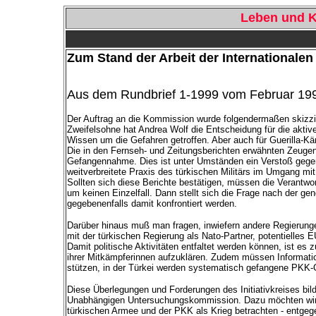
Leben und K
Zum Stand der Arbeit der Internationa
Aus dem Rundbrief 1-1999 vom Februar 19
Der Auftrag an die Kommission wurde folgendermaßen skizzi
Zweifelsohne hat Andrea Wolf die Entscheidung für die akti
Wissen um die Gefahren getroffen. Aber auch für Guerilla-K
Die in den Fernseh- und Zeitungsberichten erwähnten Zeugen
Gefangennahme. Dies ist unter Umständen ein Verstoß gegen
weitverbreitete Praxis des türkischen Militärs im Umgang mit
Sollten sich diese Berichte bestätigen, müssen die Verantw
um keinen Einzelfall. Dann stellt sich die Frage nach der g
gegebenenfalls damit konfrontiert werden.
Darüber hinaus muß man fragen, inwiefern andere Regierunge
mit der türkischen Regierung als Nato-Partner, potentielles 
Damit politische Aktivitäten entfaltet werden können, ist e
ihrer Mitkämpferinnen aufzuklären. Zudem müssen Informati
stützen, in der Türkei werden systematisch gefangene PKK-Gu
Diese Überlegungen und Forderungen des Initiativkreises bil
Unabhängigen Untersuchungskommission. Dazu möchten wir fe
türkischen Armee und der PKK als Krieg betrachten - entgeg