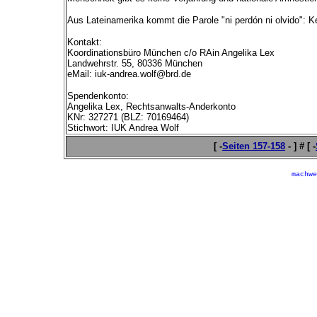
Aus Lateinamerika kommt die Parole "ni perdón ni olvido": K
Kontakt:
Koordinationsbüro München c/o RAin Angelika Lex
Landwehrstr. 55, 80336 München
eMail: iuk-andrea.wolf@brd.de
Spendenkonto:
Angelika Lex, Rechtsanwalts-Anderkonto
KNr: 327271 (BLZ: 70169464)
Stichwort: IUK Andrea Wolf
[ -
Seiten 157-158
- ] # [ -
machwe