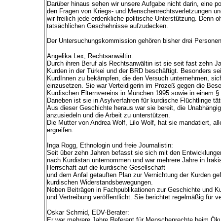
Darüber hinaus sehen wir unsere Aufgabe nicht darin, eine pol
den Fragen von Kriegs- und Menschenrechtsverletzungen und
wir freilich jede erdenkliche politische Unterstützung. Denn 
tatsächlichen Geschehnisse aufzudecken.
Der Untersuchungskommission gehören bisher drei Personen
Angelika Lex, Rechtsanwältin:
Durch ihren Beruf als Rechtsanwältin ist sie seit fast zehn J
Kurden in der Türkei und der BRD beschäftigt. Besonders sei
KurdInnen zu bekämpfen, die den Versuch unternehmen, sich
einzusetzen. Sie war Verteidigerin im Prozeß gegen die Be
Kurdischen Elternvereins in München 1995 sowie in einem § 
Daneben ist sie in Asylverfahren für kurdische Flüchtlinge tät
Aus dieser Geschichte heraus war sie bereit, die Unabhäng
anzusiedeln und die Arbeit zu unterstützen.
Die Mutter von Andrea Wolf, Lilo Wolf, hat sie mandatiert, al
ergreifen.
Inga Rogg, Ethnologin und freie Journalistin:
Seit über zehn Jahren befasst sie sich mit den Entwicklunge
nach Kurdistan unternommen und war mehrere Jahre in Irakis
Herrschaft auf die kurdische Gesellschaft
und dem Anfal getauften Plan zur Vernichtung der Kurden gef
kurdischen Widerstandsbewegungen.
Neben Beiträgen in Fachpublikationen zur Geschichte und Kul
und Vertreibung veröffentlicht. Sie berichtet regelmäßig fü
Oskar Schmid, EDV-Berater:
Er war mehrere Jahre Referent für Menschenrechte beim Öku