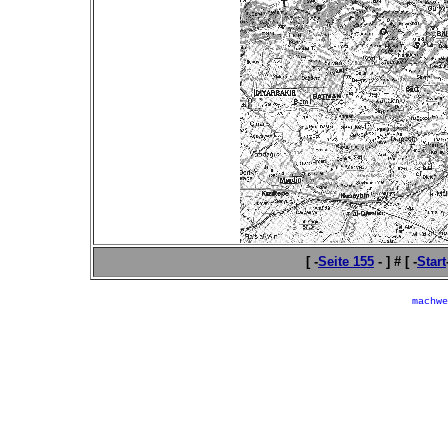
[ -
Seite 155
- ] # [ -
Start
machwe