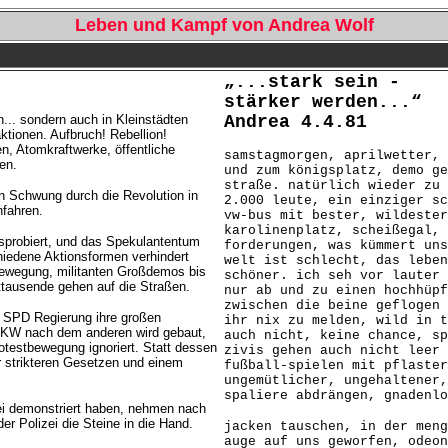
Leben und Kampf von Andrea Wolf
„...stark sein -
stärker werden...“
n... sondern auch in Kleinstädten
Andrea 4.4.81
tionen. Aufbruch! Rebellion!
, Atomkraftwerke, öffentliche
samstagmorgen, aprilwetter, 
en.
und zum königsplatz, demo ge
straße. natürlich wieder zu 
n Schwung durch die Revolution in
2.000 leute, ein einziger sc
nfahren.
vw-bus mit bester, wildester
karolinenplatz, scheißegal, 
sprobiert, und das Spekulantentum
forderungen, was kümmert uns
hiedene Aktionsformen verhindert
welt ist schlecht, das leben
ewegung, militanten Großdemos bis
schöner. ich seh vor lauter 
ttausende gehen auf die Straßen.
nur ab und zu einen hochhüpf
zwischen die beine geflogen 
e SPD Regierung ihre großen
ihr nix zu melden, wild in t
n AKW nach dem anderen wird gebaut,
auch nicht, keine chance, sp
rotestbewegung ignoriert. Statt dessen
zivis gehen auch nicht leer 
r strikteren Gesetzen und einem
fußball-spielen mit pflaster
.
ungemütlicher, ungehaltener,
spaliere abdrängen, gnadenlo
rei demonstriert haben, nehmen nach
er Polizei die Steine in die Hand.
jacken tauschen, in der meng
auge auf uns geworfen, odeon