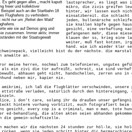
. Es geht gegen alles „ macht kaputt
lautsprecher, es liegt was i
g freier und kollektiver
mikro, die zivis greifen leu
 Beispiel auch an der Startbahn 18
hinter, wir lassen euch nich
es Flughafens zu verhindern.
einsatzbereit. die schlacht 
 nicht nur um „Rettet den Wald“
jeden, bullenärsche schleife
ughafens.
sie knallen köpfe gegen haus
zerte wie sie auf Demos ging und
gesicht, eine verhaftung nac
r sie zusammen. Immer aktiv, immer
gefangenen mehr, diese mies
Abständen mit der Staatsgewalt
klauen der ss, krieg eine la
weiter, muß fast kotzen, irg
hand. wie ich wieder klar se
chweinepack, vielleicht bist du der nächste. die marstal
n anwälte an.
ror meine herren, nochmal zum telefonieren, ungutes gefü
 als ein zivi die tür aufreißt, schreit, sie sind verhaf
bewußt, abhauen geht nicht, handschellen, zerren uns in 
hhund neben mir, kapier nix.
 amikrimi, ich laß die flugblätter verschwinden, unsere 
 ettstraße verladen, natürlich durch den hintereingang, 
inzeln.
lice, i don't care, solang ihr da draußen unser gefängni
teckt hinterm vorhang vorblitzt, euch fotografiert beim 
ns gesicht, every cop is a criminal, man o man, tote hun
er ed-behandlung, die alten akten seien abhanden gekomme
n die gemein-schaftszelle.
n machen wir die nächsten 24 stunden zur höl-le, sie hol
 rücken, wenn sie jeden schritt hinter dir hermarschiere