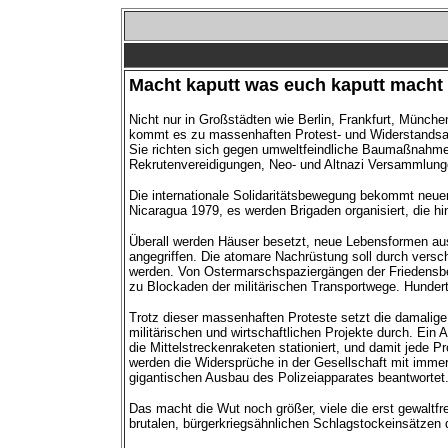
Macht kaputt was euch kaputt macht
Nicht nur in Großstädten wie Berlin, Frankfurt, Münche
kommt es zu massenhaften Protest- und Widerstandsak
Sie richten sich gegen umweltfeindliche Baumaßnahmen
Rekrutenvereidigungen, Neo- und Altnazi Versammlung
Die internationale Solidaritätsbewegung bekommt neue
Nicaragua 1979, es werden Brigaden organisiert, die hi
Überall werden Häuser besetzt, neue Lebensformen au
angegriffen. Die atomare Nachrüstung soll durch versc
werden. Von Ostermarschspaziergängen der Friedensb
zu Blockaden der militärischen Transportwege. Hunder
Trotz dieser massenhaften Proteste setzt die damalig
militärischen und wirtschaftlichen Projekte durch. Ei
die Mittelstreckenraketen stationiert, und damit jede P
werden die Widersprüche in der Gesellschaft mit imme
gigantischen Ausbau des Polizeiapparates beantwortet
Das macht die Wut noch größer, viele die erst gewaltf
brutalen, bürgerkriegsähnlichen Schlagstockeinsätzen d