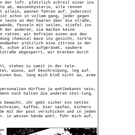
n der luft. plötzlich schreit einer ins
te ab, massenhysterie, alle rennen
t allein, wannen fahren auf, jederzeit
ist schon in vollem gang, jeder gegen
n leute an den haaren über die straße,
wände, fesseln mit seilen, stiefel ins
h der anderen, sie machen keine
en ratten. wir befreien einen aus
den
dung chemical mace ins gesicht, torkle
endwoher plötzlich eine zitrone in der
h, schon alles aufgeräumt, saubere
lstraße abgesperrt, wir brechen durch
hl, stehen zu zweit in der tele-
tet, wieso, auf beschreibung, leg auf,
einen bus, lang mich bloß nicht an, arme
personalien dürften ja wohlbekannt sein,
denn noch halten die anderen stel-lung,
s bewacht, ihr gebt sicher ein nettes
schreien, kaffee, bier saufen, kichern
de mit der post verschicken und in jeden
n. in wessen hände wohl. führ mich auf,
en
n,