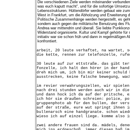
Die verschiedenen Ziele werden miteinander verbunden
was euch kaputt macht“, und für die sofortige Umsetzun
Lebensstrukturen. Hüttendörfer werden gebaut wie zum
West in Frankfurt, um die Abholzung und Erweiterung d
Politische Zusammenhänge werden hergestellt, es geht
sondern auch gegen die militärische Benutzung des Fl
Andrea war mittendrin und überall. Sie liebte Punkkon
Widerstand organisierte. Kultur und Kampf gehörte fü
initiativ war sie schon früh und dann in regelmäßigen 
konfrontiert.
arbeit, 20 leute verhaftet, na wartet, s
die kette, rennen zur telefonzelle, rufe
30 leute auf zur ettstraße. das gibt ter
fonzelle, ich halt den hörer in der hand
dreh mich um, ich bin mir keiner schuld 
ausstrecken, keine falsche bewegung, wac
im revier verwahrungszellen, wir spielen
nach drei stunden werden auch wir in die
und dann hock ich da auf der pritsche, e
ich hör sie draußen schreien: police, po
gruppenphoto ab für den bullen, der vers
auf der straße, eure wut springt ihnen i
bullenarsch eine handgranate. schon wied
wieso ich auf einzel liege. komme also i
zwei andere frauen sind da. mädels, dene
mich ins erdgeschoß, immer diesen haß im