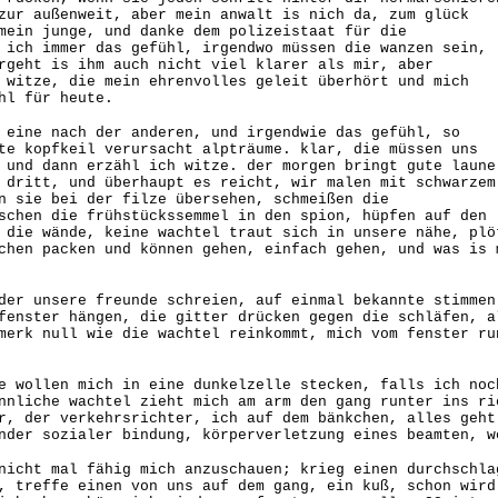
zur außenweit, aber mein anwalt is nich da, zum glück
mein junge, und danke dem polizeistaat für die
 ich immer das gefühl, irgendwo müssen die wanzen sein,
rgeht is ihm auch nicht viel klarer als mir, aber
 witze, die mein ehrenvolles geleit überhört und mich
hl für heute.
 eine nach der anderen, und irgendwie das gefühl, so
te kopfkeil verursacht alpträume. klar, die müssen uns
 und dann erzähl ich witze. der morgen bringt gute laune
 dritt, und überhaupt es reicht, wir malen mit schwarzem
n sie bei der filze übersehen, schmeißen die
schen die frühstückssemmel in den spion, hüpfen auf den
 die wände, keine wachtel traut sich in unsere nähe, plö
achen packen und können gehen, einfach gehen, und was is
der unsere freunde schreien, auf einmal bekannte stimmen
fenster hängen, die gitter drücken gegen die schläfen, a
merk null wie die wachtel reinkommt, mich vom fenster ru
e wollen mich in eine dunkelzelle stecken, falls ich noc
nnliche wachtel zieht mich am arm den gang runter ins ri
r, der verkehrsrichter, ich auf dem bänkchen, alles geht
nder sozialer bindung, körperverletzung eines beamten, w
nicht mal fähig mich anzuschauen; krieg einen durchschla
, treffe einen von uns auf dem gang, ein kuß, schon wird