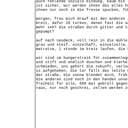
auch fehlende soziale bindung. kaum bin 
ist sicher, wir werden ihnen das alles h
ihnen nur noch in die fresse spucken, fü
morgen, freu mich drauf mit den anderen 
breit, dafür 20 türken, denen fast die a
mehr seh? die straßen durch gitter und t
gepumpt?
auf nach neudeck, voll rein in die mühle
grau und steif, einzelhaft, einzelzelle,
matratze, 1 stunde im kreis laufen, die 
wir sind im hungerstreik für zusammenleg
und stift und endlich duschen und klarhe
schmieden, uns gehört die zukunft, verle
is aufgehoben, die tür fällt das letzte 
der straße, die sonne blendet mich, früh
die anderen sind noch in den händen unse
freiheit für alle, 500 mal gebrüll gegen
raus, nur noch geschrei, zellen werden z