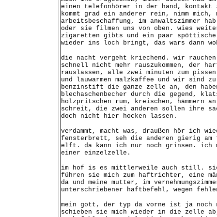
einen telefonhörer in der hand, kontakt 
kommt grad ein anderer rein, nimm mich, 
arbeitsbeschaffung, im anwaltszimmer hab
oder sie filmen uns von oben. wies weite
zigaretten gibts und ein paar spöttische
wieder ins loch bringt, das wars dann wo
die nacht vergeht kriechend. wir rauchen
schnell nicht mehr rauszukommen, der har
rauslassen, alle zwei minuten zum pissen
und lauwarmen malzkaffee und wir sind zu
benzinstift die ganze zelle an, den habe
blechaschenbecher durch die gegend, klat
holzpritschen rum, kreischen, hämmern an
schreit, die zwei anderen sollen ihre s
doch nicht hier hocken lassen.
verdammt, macht was, draußen hör ich wie
fensterbrett, seh die anderen gierig am 
elft. da kann ich nur noch grinsen. ich 
einer einzelzelle.
im hof is es mittlerweile auch still. si
führen sie mich zum haftrichter, eine mä
da und meine mutter, im vernehmungszimme
unterschriebener haftbefehl, wegen fehle
mein gott, der typ da vorne ist ja noch 
schieben sie mich wieder in die zelle ab