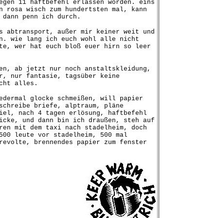
egen 11 haftbefehl erlassen worden. eins
n rosa wisch zum hundertsten mal, kann
 dann penn ich durch.
s abtransport, außer mir keiner weit und
n. wie lang ich euch wohl alle nicht
te, wer hat euch bloß euer hirn so leer
en, ab jetzt nur noch anstaltskleidung,
r, nur fantasie, tagsüber keine
cht alles.
edermal glocke schmeißen, will papier
schreibe briefe, alptraum, pläne
iel, nach 4 tagen erlösung, haftbefehl
icke, und dann bin ich draußen, steh auf
ren mit dem taxi nach stadelheim, doch
500 leute vor stadelheim, 500 mal
revolte, brennendes papier zum fenster