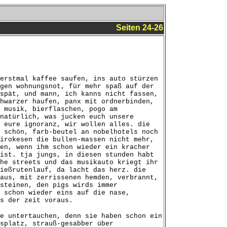
Seiten 24-26
erstmal kaffee saufen, ins auto stürzen
gen wohnungsnot, für mehr spaß auf der
spät, und mann, ich kanns nicht fassen,
hwarzer haufen, panx mit ordnerbinden,
 musik, bierflaschen, pogo am
natürlich, was jucken euch unsere
 eure ignoranz, wir wollen alles. die
 schön, farb-beutel an nobelhotels noch
irokesen die bullen-massen nicht mehr,
en, wenn ihm schon wieder ein kracher
ist. tja jungs, in diesen stunden habt
he streets und das musikauto kriegt ihr
ießrutenlauf, da lacht das herz. die
aus, mit zerrissenen hemden, verbrannt,
steinen, den pigs wirds immer
 schon wieder eins auf die nase,
s der zeit voraus.
e untertauchen, denn sie haben schon ein
splatz, strauß-gesabber über