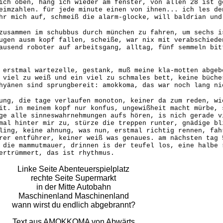
ich oben, häng ich wieder am fenster, von allen 28 ist g
eimzahlen. für jede minute einen von ihnen... ich les de
hr mich auf, schmeiß die alarm-glocke, will baldrian und
zusammen im schubbus durch münchen zu fahren, um sechs i
ugen ausm kopf fallen, scheiße, war nix mit verabschiede
ausend roboter auf arbeitsgang, alltag, fünf semmeln bit
 erstmal wartezelle, gestank, muß meine kla-motten abgeb
 viel zu weiß und ein viel zu schmales bett, keine büche
hyänen sind sprungbereit: amokkoma, das war noch lang ni
ung, die tage verlaufen monoton, keiner da zum reden, wi
it. in meinem kopf nur konfus, ungewißheit macht mürbe, 
ge alle sinneswahrnehmungen aufs hören, is nich gerade v
mal hinter mir zu, stürze die treppen runter, gnädige bl
ling, keine ahnung, was nun, erstmal richtig rennen, fah
rer entführer, keiner weiß was genaues. am nächsten tag 
 die mammutmauer, drinnen is der teufel los, eine halbe 
ertrümmert, das ist rhythmus.
Linke Seite Abenteuerspielplatz
rechte Seite Supermarkt
in der Mitte Autobahn
Maschinenland Maschinenland
wann wirst du endlich abgebrannt?
Text aus AMOKKOMA von Abwärts